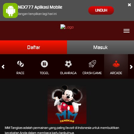
×
NEX777 Aplikasi Mobile
UNDUH
Jangan tampilkan lagi hari ini
Daftar
Masuk
SINO
RACE
TOGEL
OLAHRAGA
CRASH GAME
ARCADE
MM Tangkas adalah permainan yang paling favorit di Indonesia untuk membuktikan
kecekatan Anda dalam membaca kartu berikutnya.