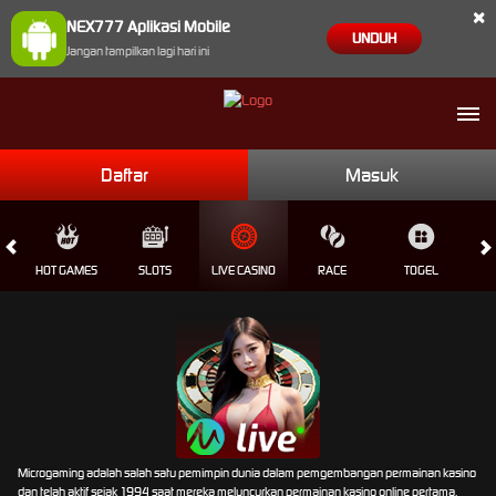
×
NEX777 Aplikasi Mobile
UNDUH
Jangan tampilkan lagi hari ini
Daftar
Masuk
HOT GAMES
SLOTS
LIVE CASINO
RACE
TOGEL
OL
Microgaming adalah salah satu pemimpin dunia dalam pemgembangan permainan kasino
dan telah aktif sejak 1994 saat mereka meluncurkan permainan kasino online pertama.