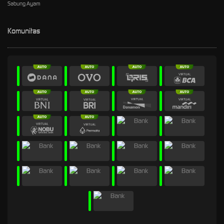
Sabung Ayam
Komunitas