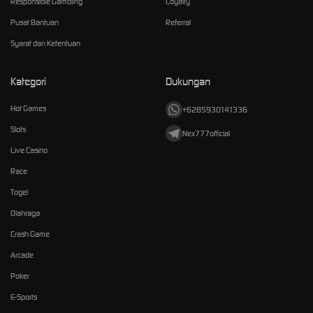
Responsible Gambling
Loyalty
Pusat Bantuan
Referral
Syarat dan Ketentuan
Kategori
Dukungan
Hot Games
+6285930141336
Slots
Nex777official
Live Casino
Race
Togel
Olahraga
Crash Game
Arcade
Poker
E-Sports