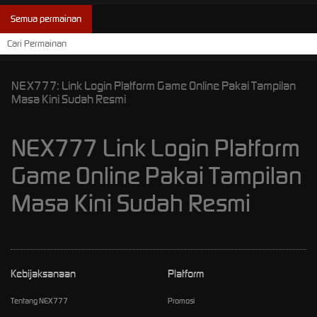
Semua permainan
NEX777: Link Login Platform Game Online Pakai Tampilan
Masa Kini Sudah Resmi
NEX777 Link Login Platform
Game Online Pakai Tampilan
Masa Kini Sudah Resmi
Kebijaksanaan
Platform
Tentang NEX777
Promosi