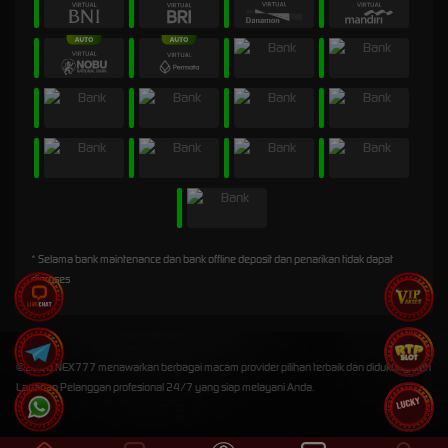
* Selama bank maintenance dan bank offline deposit dan penarikan tidak dapat
diproses
©2026 NEX777 menawarkan berbagai macam provider pilihan terbaik dan didukung oleh
Layanan Pelanggan profesional 24/7 yang siap melayani Anda.