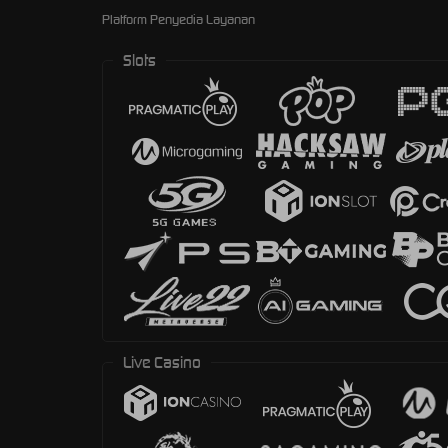
Platform Penyedia Layanan
Slots
Live Casino