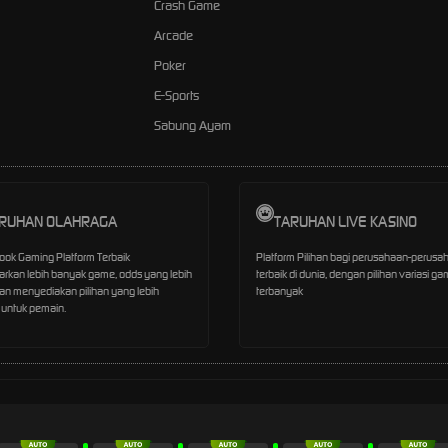
Crash Game
Arcade
Poker
E-Sports
Sabung Ayam
RUHAN OLAHRAGA
TARUHAN LIVE KASINO
ook Gaming Platform Terbaik
Platform Pilihan bagi perusahaan-perusa
kan lebih banyak game, odds yang lebih
terbaik di dunia, dengan pilihan variasi g
 dan menyediakan pilihan yang lebih
terbanyak
untuk pemain.