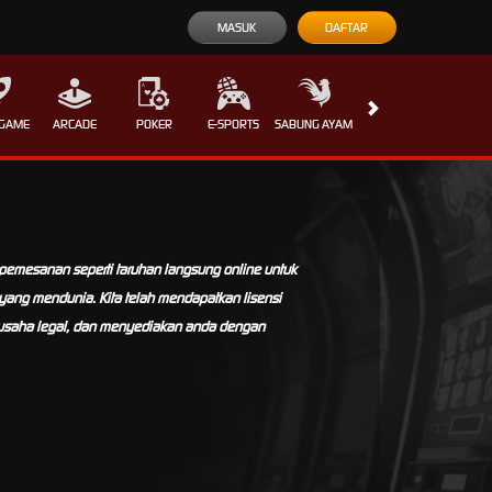
MASUK
DAFTAR
 GAME
ARCADE
POKER
E-SPORTS
SABUNG AYAM
PROMOSI
 pemesanan seperti taruhan langsung online untuk
ang mendunia. Kita telah mendapatkan lisensi
usaha legal, dan menyediakan anda dengan