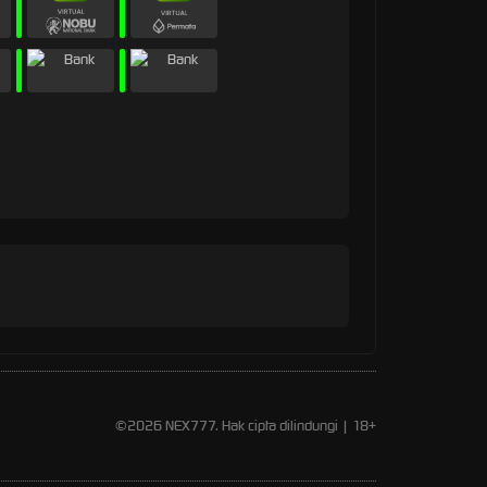
©2026 NEX777. Hak cipta dilindungi | 18+