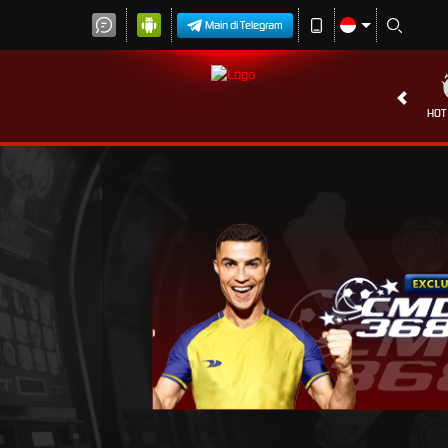
Main di Telegram
HOT