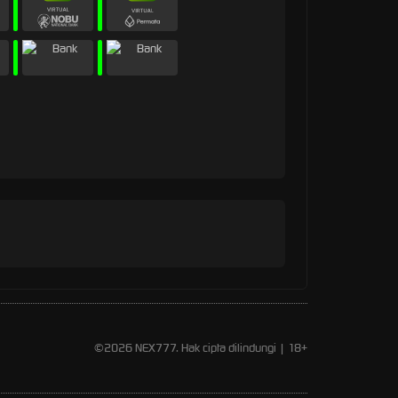
©2026 NEX777. Hak cipta dilindungi | 18+