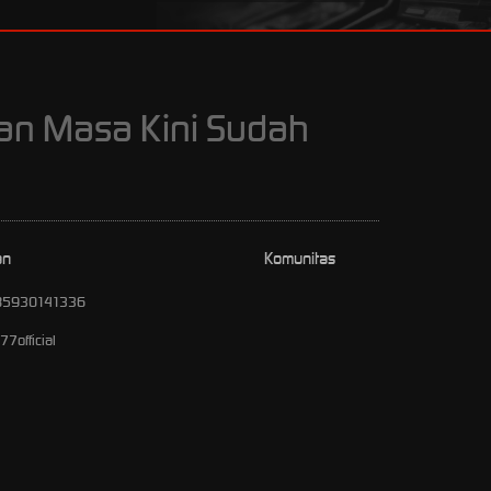
lan Masa Kini Sudah
an
Komunitas
85930141336
7official