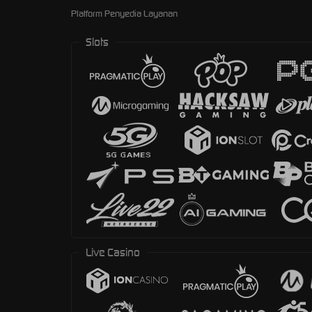
Platform Penyedia Layanan
Slots
Live Casino