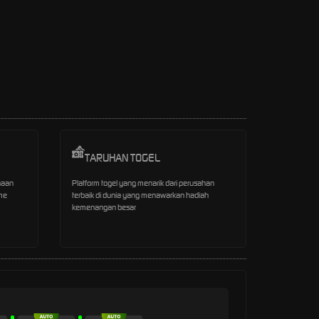
TARUHAN TOGEL
haan
Platform togel yang menarik dari perusahan
ame
terbaik di dunia yang menawarkan hadiah
kemenangan besar