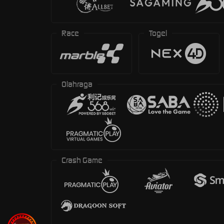
Race
Togel
Olahraga
Crash Game