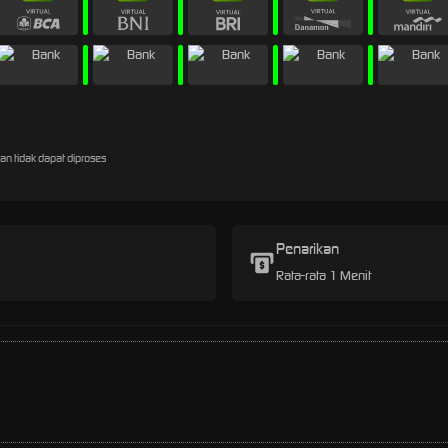
an tidak dapat diproses
Penarikan
Rata-rata 1 Menit