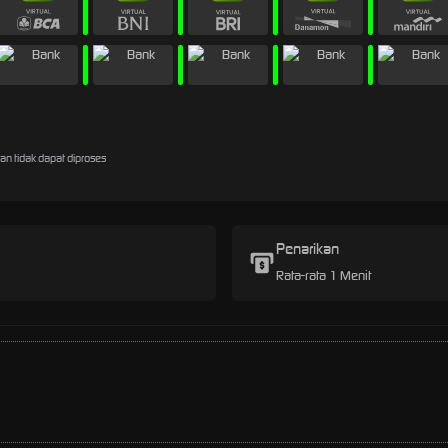
an tidak dapat diproses
Penarikan
Rata-rata 1 Menit