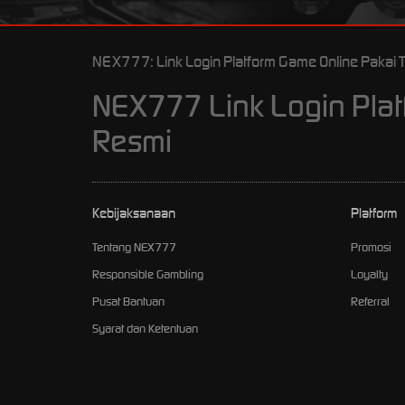
NEX777: Link Login Platform Game Online Pakai 
NEX777 Link Login Plat
Resmi
Kebijaksanaan
Platform
Tentang NEX777
Promosi
Responsible Gambling
Loyalty
Pusat Bantuan
Referral
Syarat dan Ketentuan