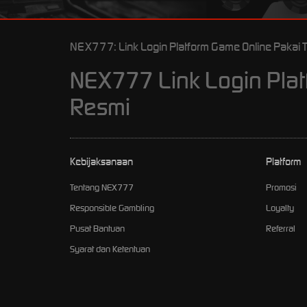
NEX777: Link Login Platform Game Online Pakai 
NEX777 Link Login Plat
Resmi
Kebijaksanaan
Platform
Tentang NEX777
Promosi
Responsible Gambling
Loyalty
Pusat Bantuan
Referral
Syarat dan Ketentuan