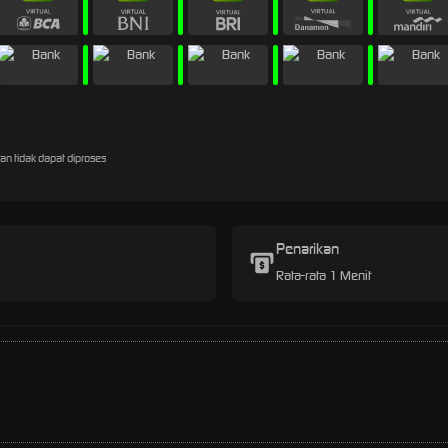
an tidak dapat diproses
Penarikan
Rata-rata 1 Menit