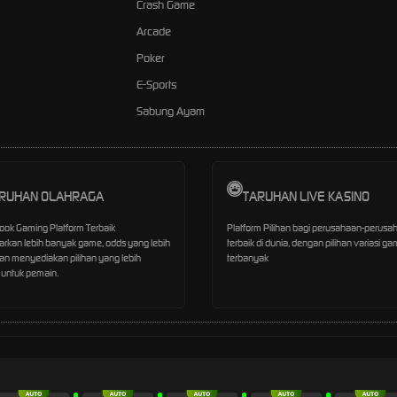
Crash Game
Arcade
Poker
E-Sports
Sabung Ayam
RUHAN OLAHRAGA
TARUHAN LIVE KASINO
ook Gaming Platform Terbaik
Platform Pilihan bagi perusahaan-perusa
kan lebih banyak game, odds yang lebih
terbaik di dunia, dengan pilihan variasi g
 dan menyediakan pilihan yang lebih
terbanyak
untuk pemain.