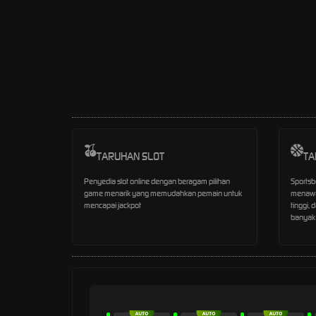
TARUHAN SLOT
TA
Penyedia slot online dengan beragam pilihan
Sportsb
game menarik yang memudahkan pemain untuk
menawar
mencapai jackpot
tinggi,
banyak 