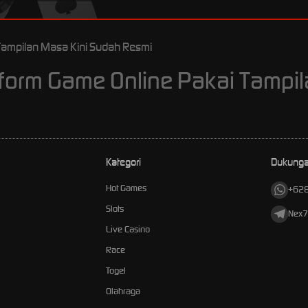
Tampilan Masa Kini Sudah Resmi
form Game Online Pakai Tampi
Kategori
Dukung
Hot Games
+62
Slots
Nex77
Live Casino
Race
Togel
Olahraga