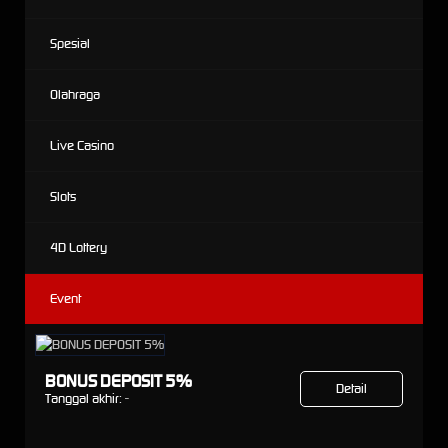
Spesial
Olahraga
Live Casino
Slots
4D Lottery
Event
BONUS DEPOSIT 5%
Detail
Tanggal akhir:
-