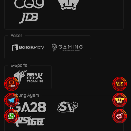
Poker
E-Sports
Sabung Ayam