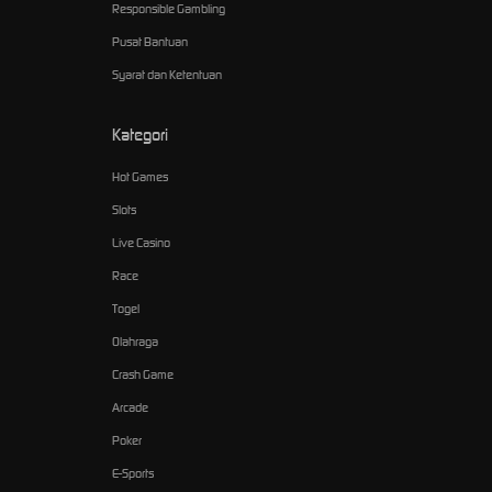
Responsible Gambling
Pusat Bantuan
Syarat dan Ketentuan
Kategori
Hot Games
Slots
Live Casino
Race
Togel
Olahraga
Crash Game
Arcade
Poker
E-Sports