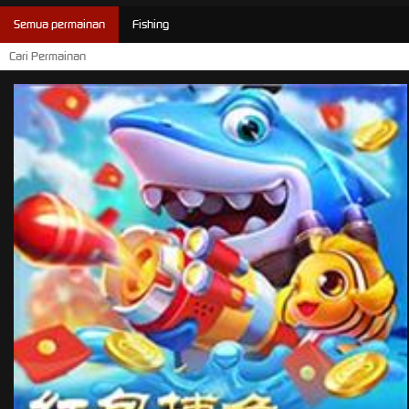
Semua permainan
Fishing