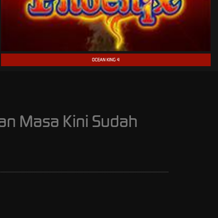
OCEAN KING 4
lan Masa Kini Sudah