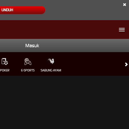
×
UNDUH
Masuk
POKER
E-SPORTS
SABUNG AYAM