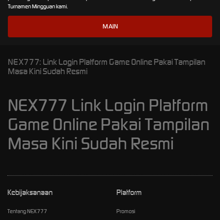
Turnamen Mingguan kami.
MAIN
NEX777: Link Login Platform Game Online Pakai Tampilan
Masa Kini Sudah Resmi
NEX777 Link Login Platform
Game Online Pakai Tampilan
Masa Kini Sudah Resmi
Kebijaksanaan
Platform
Tentang NEX777
Promosi