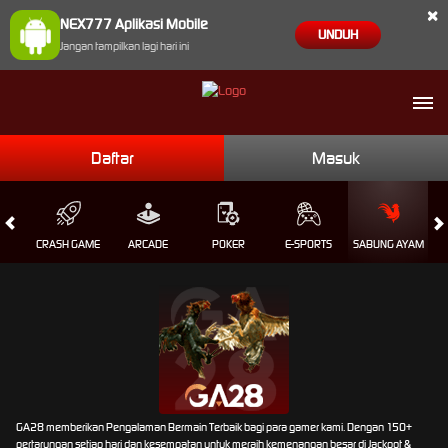
×
NEX777 Aplikasi Mobile
UNDUH
Jangan tampilkan lagi hari ini
Daftar
Masuk
AGA
CRASH GAME
ARCADE
POKER
E-SPORTS
SABUNG AYAM
GA28 memberikan Pengalaman Bermain Terbaik bagi para gamer kami. Dengan 150+
pertarungan setiap hari dan kesempatan untuk meraih kemenangan besar di Jackpot &