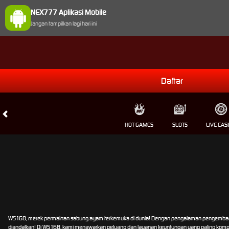
NEX777 Aplikasi Mobile
Jangan tampilkan lagi hari ini
Daftar
HOT GAMES
SLOTS
LIVE CAS
WS168, merek permainan sabung ayam terkemuka di dunia! Dengan pengalaman pengembangan t
diandalkan! Di WS168, kami menawarkan peluang dan layanan keuntungan yang paling komp