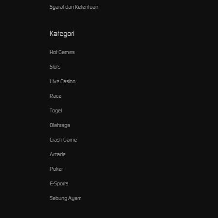
Syarat dan Ketentuan
Kategori
Hot Games
Slots
Live Casino
Race
Togel
Olahraga
Crash Game
Arcade
Poker
E-Sports
Sabung Ayam