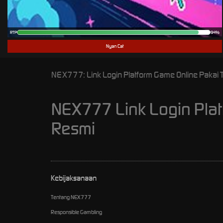
RTP
94%
Nyan Cat
NEX777: Link Login Platform Game Online Pakai 
NEX777 Link Login Plat
Resmi
Kebijaksanaan
Tentang NEX777
Responsible Gambling