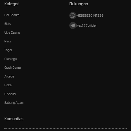
Kategori
Dukungan
Hot Games
+6285930141336
Slots
Nex777official
Live Casino
Race
Togel
Olahraga
Crash Game
Arcade
Poker
E-Sports
Sabung Ayam
Komunitas